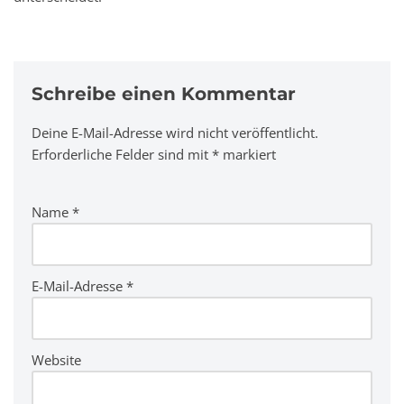
Schreibe einen Kommentar
Deine E-Mail-Adresse wird nicht veröffentlicht.
A
Erforderliche Felder sind mit
lt
*
markiert
e
r
Name
*
n
a
ti
v
E-Mail-Adresse
*
e
:
Website