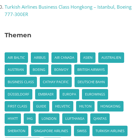
Turkish Airlines Business Class Hongkong – Istanbul, Boeing
777-300ER
Themen
AIR BALTIC
AIRBUS
AIR CANADA
ASIEN
AUSTRALIEN
AUSTRIAN
BOEING
BONVOY
BRITISH AIRWAYS
BUSINESS CLASS
CATHAY PACIFIC
DEUTSCHE BAHN
DÜSSELDORF
EMBRAER
EUROPA
EUROWINGS
FIRST CLASS
GUIDE
HELVETIC
HILTON
HONGKONG
HYATT
IHG
LONDON
LUFTHANSA
QANTAS
SHERATON
SINGAPORE AIRLINES
SWISS
TURKISH AIRLINES