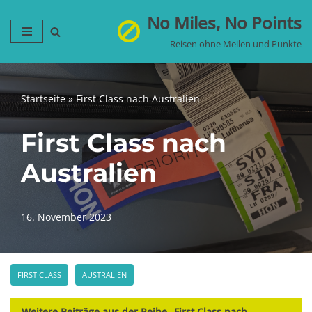
No Miles, No Points
Zum
Reisen ohne Meilen und Punkte
Inhalt
springen
Startseite
»
First Class nach Australien
First Class nach
Australien
16. November 2023
FIRST CLASS
AUSTRALIEN