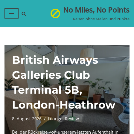
No Miles, No Points
Zum
Reisen ohne Meilen und Punkte
Inhalt
springen
British Airways
Galleries Club
Terminal 5B,
London-Heathrow
8. August 2026
Lounge
,
Review
Bei der Rückreise von unserem letzten Aufenthalt in