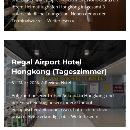
ihrem Heimatflughafen Hongkong insgesamt 3
unterschiedliche Lounges an. Neben der an der
Terminalwurzel…
Weiterlesen »
Regal Airport Hotel
Hongkong (Tageszimmer)
31. März 2026
Review
,
Hotel
Aufgrund unserer frühen Ankunft in Hongkong und
der Entscheidung, unsere innere Uhr auf
europäischer Zeit zu belassen, hatte ich mich vor
unserer Reise erkundigt, ob…
Weiterlesen »