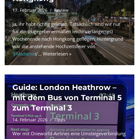
17. Februar 2026
Review
Ja, ihr habt richtig gelesen. Tatsächlich sind wir nur
für ein (zugegebenermaßen leicht verlängertes)
Wochenende nach Hongkong geflogen. Hintergrund
war die anstehende Hochzeitsfeier von
Madame
s‘…
Weiterlesen »
Guide: London Heathrow –
mit dem Bus von Terminal 5
zum Terminal 3
14. Februar 2026
Tipps
Wer mit Oneworld-Airlines eine Umsteigeverbindung