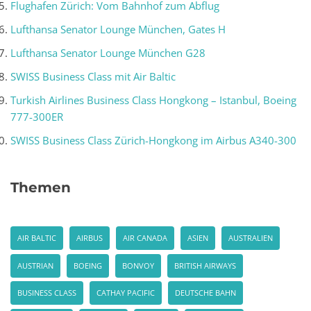
Flughafen Zürich: Vom Bahnhof zum Abflug
Lufthansa Senator Lounge München, Gates H
Lufthansa Senator Lounge München G28
SWISS Business Class mit Air Baltic
Turkish Airlines Business Class Hongkong – Istanbul, Boeing
777-300ER
SWISS Business Class Zürich-Hongkong im Airbus A340-300
Themen
AIR BALTIC
AIRBUS
AIR CANADA
ASIEN
AUSTRALIEN
AUSTRIAN
BOEING
BONVOY
BRITISH AIRWAYS
BUSINESS CLASS
CATHAY PACIFIC
DEUTSCHE BAHN