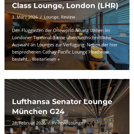
Class Lounge, London (LHR)
3. März 2026
Lounge
,
Review
Den Fluggästen der Oneworld-Allianz stehen im
Londoner Terminal 3 eine überdurchschnittliche
Auswahl an Lounges zur Verfügung: Neben der hier
besprochenen Cathay Pacific Lounge Heathrow
besteht…
Weiterlesen »
Lufthansa Senator Lounge
München G24
28. Februar 2026
Review
,
Lounge