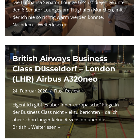
Die Lufthansa Senator Lounge G24 ist diejenige unter
den 6 Senator Lounges am Flughafen München, mit
der ich nie so richtig warm werden konnte.
Nachdem…
Weiterlesen »
British Airways Business
Class Düsseldorf – London
(LHR) Airbus A320neo
24. Februar 2026
Flug
,
Review
Eigentlich gibt es über inner“europäische“ Flüge in
der Business Class nicht viel zu berichten – da ich
aber schon länger keine Rezension über die
British…
Weiterlesen »