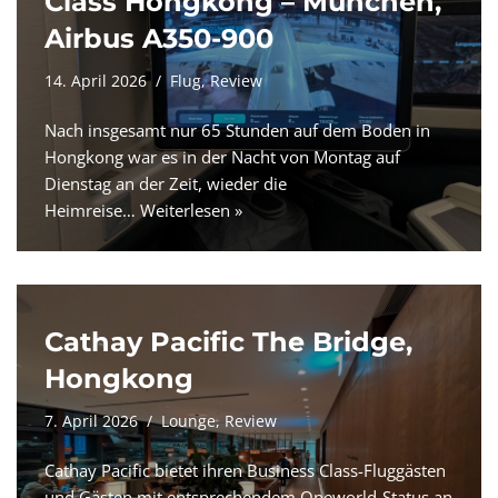
Class Hongkong – München,
Airbus A350-900
14. April 2026
Flug
,
Review
Nach insgesamt nur 65 Stunden auf dem Boden in
Hongkong war es in der Nacht von Montag auf
Dienstag an der Zeit, wieder die
Heimreise…
Weiterlesen »
Cathay Pacific The Bridge,
Hongkong
7. April 2026
Lounge
,
Review
Cathay Pacific bietet ihren Business Class-Fluggästen
und Gästen mit entsprechendem Oneworld-Status an