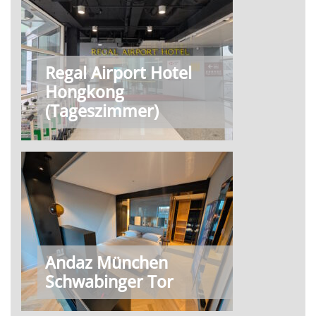
Regal Airport Hotel
Hongkong
(Tageszimmer)
Andaz München
Schwabinger Tor