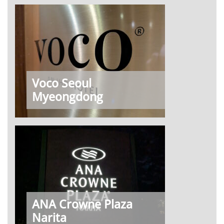
Voco Seoul
Myeongdong
ANA Crowne Plaza
Narita