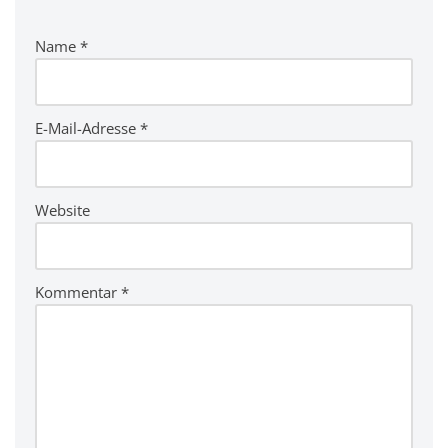
e
r
Name
*
n
a
ti
v
E-Mail-Adresse
*
e
:
Website
Kommentar
*