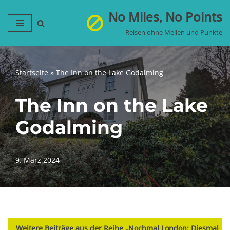
No Miles, No Points
Zum
Reisen ohne Meilen und Punkte
Inhalt
springen
Startseite
»
The Inn on the Lake Godalming
The Inn on the Lake
Godalming
9. März 2024
Weitere Beiträge aus der Reihe „Nochmal London: Diesmal