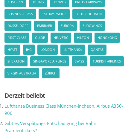
AUSTRIAN
BOEING
BONVOY
BRITISH AIRWAYS
BUSINESS CLASS
CATHAY PACIFIC
DEUTSCHE BAHN
DÜSSELDORF
EMBRAER
EUROPA
EUROWINGS
FIRST CLASS
GUIDE
HELVETIC
HILTON
HONGKONG
HYATT
IHG
LONDON
LUFTHANSA
QANTAS
SHERATON
SINGAPORE AIRLINES
SWISS
TURKISH AIRLINES
VIRGIN AUSTRALIA
ZÜRICH
Derzeit beliebt
Lufthansa Business Class München-Incheon, Airbus A350-
900
Gibt es Verspätungs-Entschädigung bei Bahn-
Prämientickets?