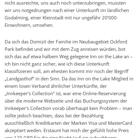
nicht ausreichte, uns auch noch unterzubringen, mussten
wir uns notgedrungen nach einer Unterkunft im ländlichen
Godalming, einer Kleinstadt mit nur ungefähr 20’000
Einwohnern, umsehen.
Da sich das Domizil der Familie im Neubaugebiet Ockford
Park befindet und wir mit dem Zug anreisen würden, bot
sich das auf etwa halbem Weg gelegene Inn on the Lake an –
ich bin nicht ganz sicher, wie ich diese Unterkunft
klassifizieren soll, am ehesten kommt mir noch der Begriff
„Landgasthof“ in den Sinn. Da das Inn on the Lake Mitglied in
einem losen Verband ähnlicher Unterkünfte, der
„Innkeeper’s Collection“ ist, war eine Online-Reservierung
über die moderne Webseite und das Buchungssystem der
Innkeeper’s Collection vorab überhaupt kein Problem – man
sollte jedoch beachten, dass bei der Bezahlung
ausschließlich Kreditkarten der Marken Visa und MasterCard
akzeptiert weden. Erstaunt hat mich der gefühlt hohe Preis
von 120 GBP für die eine Nacht (auf ein zubuchbares