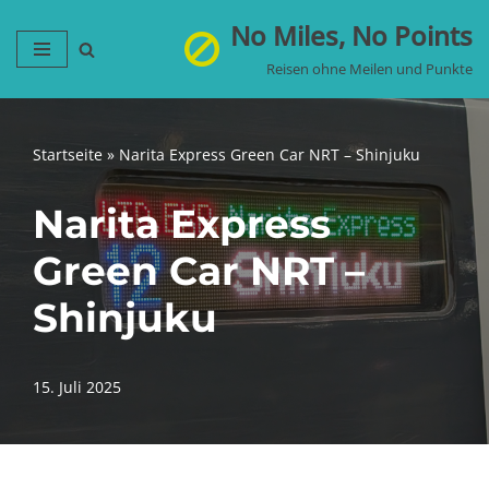
No Miles, No Points
Zum
Reisen ohne Meilen und Punkte
Inhalt
springen
Startseite
»
Narita Express Green Car NRT – Shinjuku
Narita Express
Green Car NRT –
Shinjuku
15. Juli 2025