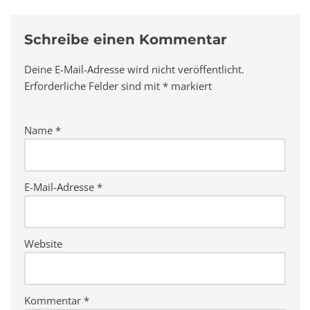
Schreibe einen Kommentar
Deine E-Mail-Adresse wird nicht veröffentlicht.
A
Erforderliche Felder sind mit
lt
*
markiert
e
r
Name
*
n
a
ti
v
E-Mail-Adresse
*
e
:
Website
Kommentar
*