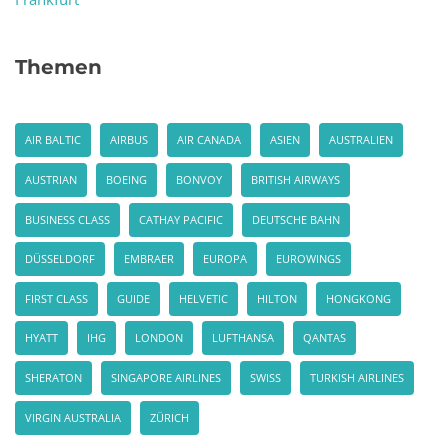
Themen
AIR BALTIC
AIRBUS
AIR CANADA
ASIEN
AUSTRALIEN
AUSTRIAN
BOEING
BONVOY
BRITISH AIRWAYS
BUSINESS CLASS
CATHAY PACIFIC
DEUTSCHE BAHN
DÜSSELDORF
EMBRAER
EUROPA
EUROWINGS
FIRST CLASS
GUIDE
HELVETIC
HILTON
HONGKONG
HYATT
IHG
LONDON
LUFTHANSA
QANTAS
SHERATON
SINGAPORE AIRLINES
SWISS
TURKISH AIRLINES
VIRGIN AUSTRALIA
ZÜRICH