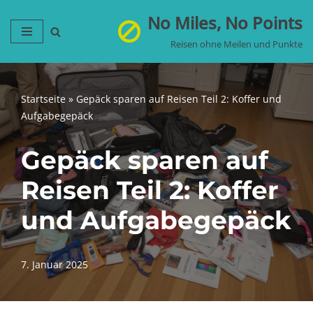
No Miles, No Points
Zum
Reisen ohne Meilen und Punkte
Inhalt
springen
Startseite
»
Gepäck sparen auf Reisen Teil 2: Koffer und
Aufgabegepäck
Gepäck sparen auf
Reisen Teil 2: Koffer
und Aufgabegepäck
7. Januar 2025