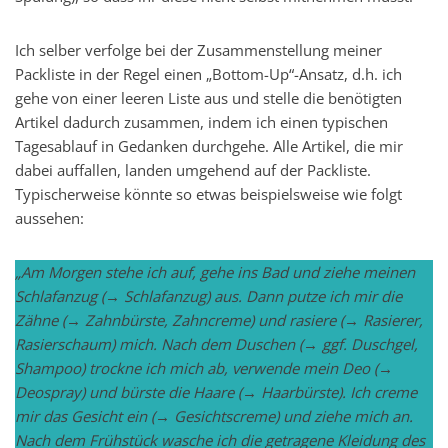
Ich selber verfolge bei der Zusammenstellung meiner
Packliste in der Regel einen „Bottom-Up“-Ansatz, d.h. ich
gehe von einer leeren Liste aus und stelle die benötigten
Artikel dadurch zusammen, indem ich einen typischen
Tagesablauf in Gedanken durchgehe. Alle Artikel, die mir
dabei auffallen, landen umgehend auf der Packliste.
Typischerweise könnte so etwas beispielsweise wie folgt
aussehen:
„Am Morgen stehe ich auf, gehe ins Bad und ziehe meinen
Schlafanzug (→ Schlafanzug) aus. Dann putze ich mir die
Zähne (→ Zahnbürste, Zahncreme) und rasiere (→ Rasierer,
Rasierschaum) mich. Nach dem Duschen (→ ggf. Duschgel,
Shampoo) trockne ich mich ab, verwende mein Deo (→
Deospray) und bürste die Haare (→ Haarbürste). Ich creme
mir das Gesicht ein (→ Gesichtscreme) und ziehe mich an.
Nach dem Frühstück wasche ich die getragene Kleidung des