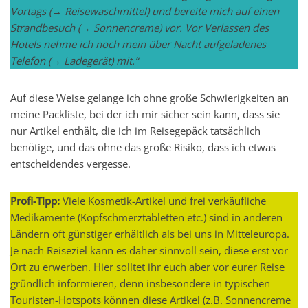
Vortags (→ Reisewaschmittel) und bereite mich auf einen
Strandbesuch (→ Sonnencreme) vor. Vor Verlassen des
Hotels nehme ich noch mein über Nacht aufgeladenes
Telefon (→ Ladegerät) mit.“
Auf diese Weise gelange ich ohne große Schwierigkeiten an
meine Packliste, bei der ich mir sicher sein kann, dass sie
nur Artikel enthält, die ich im Reisegepäck tatsächlich
benötige, und das ohne das große Risiko, dass ich etwas
entscheidendes vergesse.
Profi-Tipp:
Viele Kosmetik-Artikel und frei verkäufliche
Medikamente (Kopfschmerztabletten etc.) sind in anderen
Ländern oft günstiger erhältlich als bei uns in Mitteleuropa.
Je nach Reiseziel kann es daher sinnvoll sein, diese erst vor
Ort zu erwerben. Hier solltet ihr euch aber vor eurer Reise
gründlich informieren, denn insbesondere in typischen
Touristen-Hotspots können diese Artikel (z.B. Sonnencreme