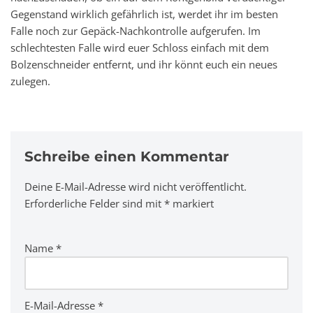
Gegenstand wirklich gefährlich ist, werdet ihr im besten
Falle noch zur Gepäck-Nachkontrolle aufgerufen. Im
schlechtesten Falle wird euer Schloss einfach mit dem
Bolzenschneider entfernt, und ihr könnt euch ein neues
zulegen.
Schreibe einen Kommentar
Deine E-Mail-Adresse wird nicht veröffentlicht.
A
Erforderliche Felder sind mit
lt
*
markiert
e
r
Name
*
n
a
ti
v
E-Mail-Adresse
*