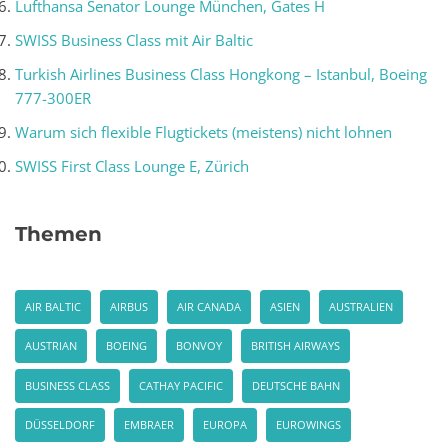
Lufthansa Senator Lounge München, Gates H
SWISS Business Class mit Air Baltic
Turkish Airlines Business Class Hongkong – Istanbul, Boeing
777-300ER
Warum sich flexible Flugtickets (meistens) nicht lohnen
SWISS First Class Lounge E, Zürich
Themen
AIR BALTIC
AIRBUS
AIR CANADA
ASIEN
AUSTRALIEN
AUSTRIAN
BOEING
BONVOY
BRITISH AIRWAYS
BUSINESS CLASS
CATHAY PACIFIC
DEUTSCHE BAHN
DÜSSELDORF
EMBRAER
EUROPA
EUROWINGS