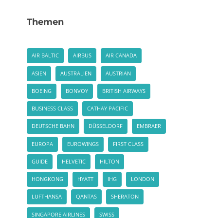
Themen
AIR BALTIC
AIRBUS
AIR CANADA
ASIEN
AUSTRALIEN
AUSTRIAN
BOEING
BONVOY
BRITISH AIRWAYS
BUSINESS CLASS
CATHAY PACIFIC
DEUTSCHE BAHN
DÜSSELDORF
EMBRAER
EUROPA
EUROWINGS
FIRST CLASS
GUIDE
HELVETIC
HILTON
HONGKONG
HYATT
IHG
LONDON
LUFTHANSA
QANTAS
SHERATON
SINGAPORE AIRLINES
SWISS