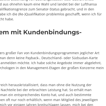
nd aus ohnehin kaum eine Wahl und landet bei der Lufthansa
alifikationsgrenze zum Senator-Status gebracht, und in den
be ich die (Re-)Qualifikation problemlos geschafft, wenn ich für
cht habe.
lem mit Kundenbindungs-
nders großer Fan von Kundenbindungsprogrammen jeglicher Art
 man denn keine Payback-, Deutschland- oder Südsudan-Karte
i“ anmelden möchte. Ich habe solche Angebote immer abgelehnt,
sychologen in den Management-Etagen der großen Konzerne mein
reich herauskristallisiert, dass man ohne die Nutzung der
achteile bei der erbrachten Leistung hat. So erhält man
nn man ein entsprechendes Konto hat, und auch bestimmte
en oft nur noch erhältlich, wenn man Mitglied des jeweiligen
ich vor einigen Jahren breitschlagen lassen, mich bei den