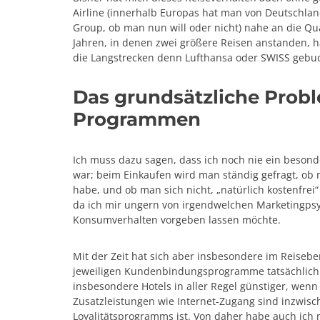
Airline (innerhalb Europas hat man von Deutschla
Group, ob man nun will oder nicht) nahe an die Qu
Jahren, in denen zwei größere Reisen anstanden, ha
die Langstrecken denn Lufthansa oder SWISS gebu
Das grundsätzliche Prob
Programmen
Ich muss dazu sagen, dass ich noch nie ein beso
war; beim Einkaufen wird man ständig gefragt, ob
habe, und ob man sich nicht, „natürlich kostenfre
da ich mir ungern von irgendwelchen Marketingp
Konsumverhalten vorgeben lassen möchte.
Mit der Zeit hat sich aber insbesondere im Reisebe
jeweiligen Kundenbindungsprogramme tatsächlich N
insbesondere Hotels in aller Regel günstiger, we
Zusatzleistungen wie Internet-Zugang sind inzwisch
Loyalitätsprogramms ist. Von daher habe auch ich m