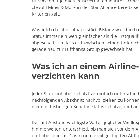
Durchschnitt je nach Reiseverhalten in ihrer Errei
obwohl Miles & More in der Star Alliance bereits 
Kriterien galt.
Was mich darüber hinaus stört: Bislang war durch 
Status immer ein wenig einfacher als die Erstqualif
abgeschafft, so dass es inzwischen keinen Unters
gerade neu zur Lufthansa Group gewechselt hat.
Was ich an einem Airline
verzichten kann
Jeder Statusinhaber schätzt vermutlich unterschi
nachfolgenden Abschnitt nachvollziehen zu können, 
meinem bisherigen Senator-Status schätze, und auf
Der mit Abstand wichtigste Vorteil jeglicher Vielfl
himmelweiten Unterschied, ob man sich vor dem Abfl
und überteuerter Gastronomie vollgestopften Abfl