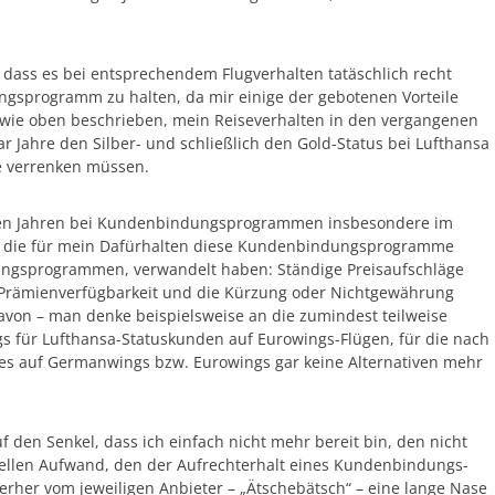
k, dass es bei entsprechendem Flugverhalten tatäschlich recht
ngsprogramm zu halten, da mir einige der gebotenen Vorteile
e, wie oben beschrieben, mein Reiseverhalten in den vergangenen
r Jahre den Silber- und schließlich den Gold-Status bei Lufthansa
te verrenken müssen.
zten Jahren bei Kundenbindungsprogrammen insbesondere im
, die für mein Dafürhalten diese Kundenbindungsprogramme
ungsprogrammen, verwandelt haben: Ständige Preisaufschläge
r Prämienverfügbarkeit und die Kürzung oder Nichtgewährung
davon – man denke beispielsweise an die zumindest teilweise
 für Lufthansa-Statuskunden auf Eurowings-Flügen, für die nach
es auf Germanwings bzw. Eurowings gar keine Alternativen mehr
 den Senkel, dass ich einfach nicht mehr bereit bin, den nicht
ziellen Aufwand, den der Aufrechterhalt eines Kundenbindungs-
nterher vom jeweiligen Anbieter – „Ätschebätsch“ – eine lange Nase