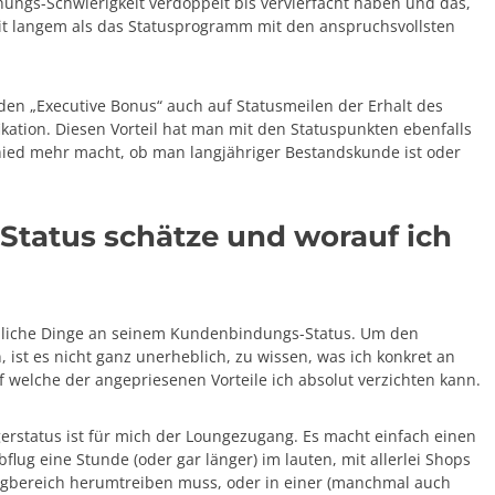
chungs-Schwierigkeit verdoppelt bis vervierfacht haben und das,
seit langem als das Statusprogramm mit den anspruchsvollsten
den „Executive Bonus“ auch auf Statusmeilen der Erhalt des
ikation. Diesen Vorteil hat man mit den Statuspunkten ebenfalls
chied mehr macht, ob man langjähriger Bestandskunde ist oder
-Status schätze und worauf ich
edliche Dinge an seinem Kundenbindungs-Status. Um den
ist es nicht ganz unerheblich, zu wissen, was ich konkret an
 welche der angepriesenen Vorteile ich absolut verzichten kann.
iegerstatus ist für mich der Loungezugang. Es macht einfach einen
ug eine Stunde (oder gar länger) im lauten, mit allerlei Shops
ugbereich herumtreiben muss, oder in einer (manchmal auch