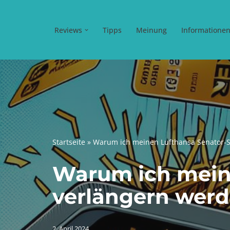
Zum
Reviews
Tipps
Meinung
Informatione
Inhalt
springen
Startseite
»
Warum ich meinen Lufthansa Senator-S
Warum ich meine
verlängern wer
2. April 2024