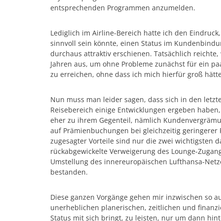
entsprechenden Programmen anzumelden.
Lediglich im Airline-Bereich hatte ich den Eindruc
sinnvoll sein könnte, einen Status im Kundenbindu
durchaus attraktiv erschienen. Tatsächlich reicht
Jahren aus, um ohne Probleme zunächst für ein paa
zu erreichen, ohne dass ich mich hierfür groß hät
Nun muss man leider sagen, dass sich in den let
Reisebereich einige Entwicklungen ergeben haben
eher zu ihrem Gegenteil, nämlich Kundenvergräm
auf Prämienbuchungen bei gleichzeitig geringere
zugesagter Vorteile sind nur die zwei wichtigsten 
rückabgewickelte Verweigerung des Lounge-Zugangs
Umstellung des innereuropäischen Lufthansa-Netz
bestanden.
Diese ganzen Vorgänge gehen mir inzwischen so auf
unerheblichen planerischen, zeitlichen und finan
Status mit sich bringt, zu leisten, nur um dann hi