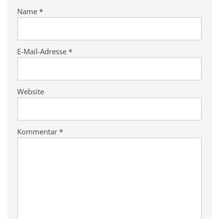
r
Name
*
n
a
ti
v
E-Mail-Adresse
*
e
:
Website
Kommentar
*