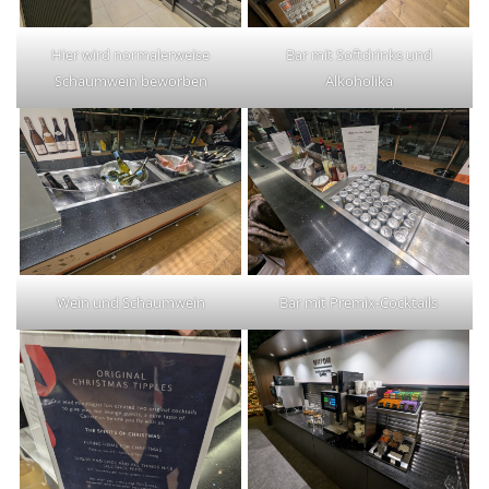
Hier wird normalerweise
Bar mit Softdrinks und
Schaumwein beworben
Alkoholika
Wein und Schaumwein
Bar mit Premix-Cocktails