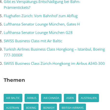
Gibt es Verspätungs-Entschädigung bei Bahn-
Prämientickets?
Flughafen Zürich: Vom Bahnhof zum Abflug
Lufthansa Senator Lounge München, Gates H
Lufthansa Senator Lounge München G28
SWISS Business Class mit Air Baltic
Turkish Airlines Business Class Hongkong – Istanbul, Boeing
777-300ER
SWISS Business Class Zürich-Hongkong im Airbus A340-300
Themen
AIR BALTIC
AIRBUS
AIR CANADA
ASIEN
AUSTRALIEN
AUSTRIAN
BOEING
BONVOY
BRITISH AIRWAYS