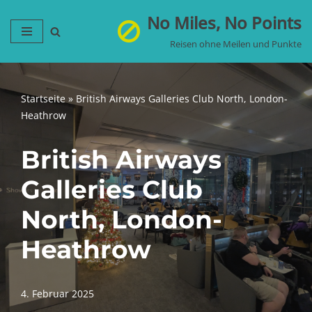
No Miles, No Points
Zum
Reisen ohne Meilen und Punkte
Inhalt
springen
Startseite
»
British Airways Galleries Club North, London-
Heathrow
British Airways
Galleries Club
North, London-
Heathrow
4. Februar 2025