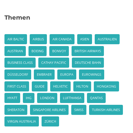
Themen
AIR BALTIC
AIRBUS
AIR CANADA
ASIEN
AUSTRALIEN
AUSTRIAN
BOEING
BONVOY
BRITISH AIRWAYS
BUSINESS CLASS
CATHAY PACIFIC
DEUTSCHE BAHN
DÜSSELDORF
EMBRAER
EUROPA
EUROWINGS
FIRST CLASS
GUIDE
HELVETIC
HILTON
HONGKONG
HYATT
IHG
LONDON
LUFTHANSA
QANTAS
SHERATON
SINGAPORE AIRLINES
SWISS
TURKISH AIRLINES
VIRGIN AUSTRALIA
ZÜRICH